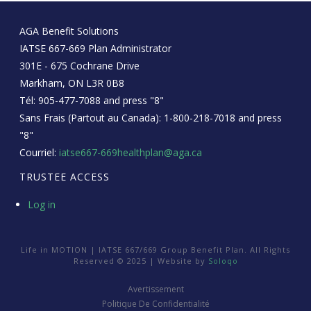
AGA Benefit Solutions
IATSE 667-669 Plan Administrator
301E - 675 Cochrane Drive
Markham, ON L3R 0B8
Tél: 905-477-7088 and press "8"
Sans Frais (Partout au Canada): 1-800-218-7018 and press
"8"
Courriel:
iatse667-669healthplan@aga.ca
TRUSTEE ACCESS
Log in
Life in MOTION | IATSE 667/669 Group Benefit Plan. All Rights
Reserved © 2025 | Website by
Soloqo
Avertissement
Politique De Confidentialité